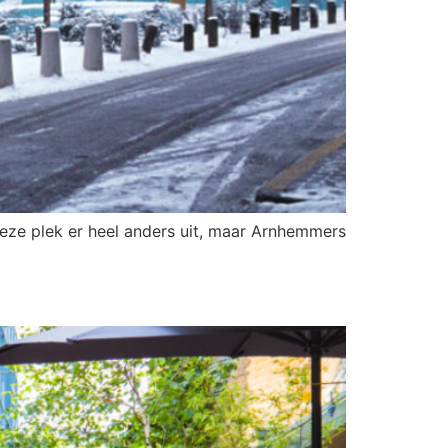
eze plek er heel anders uit, maar Arnhemmers
NER’’