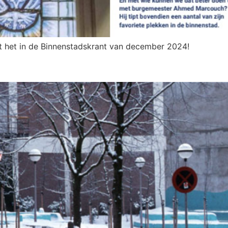
st het in de Binnenstadskrant van december 2024!
N JIJ DEZE STRAAT IN DE ARNHE