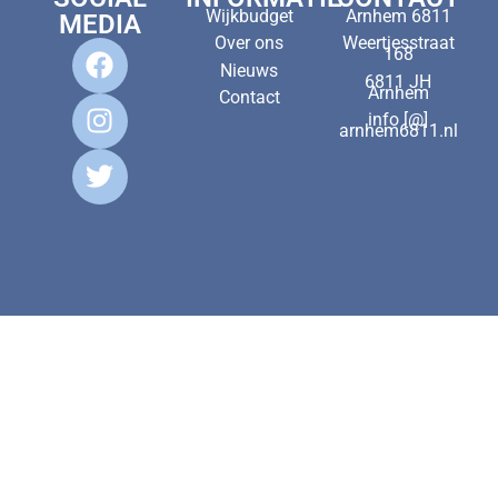
Wijkbudget
Arnhem 6811
MEDIA
Over ons
Weertjesstraat
168
Nieuws
6811 JH
Arnhem
Contact
info [@]
arnhem6811.nl