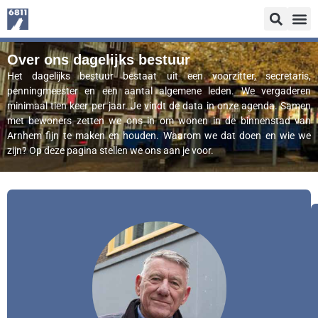
Over ons dagelijks bestuur
Het dagelijks bestuur bestaat uit een voorzitter, secretaris,
penningmeester en een aantal algemene leden. We vergaderen
minimaal tien keer per jaar. Je vindt de data in onze agenda. Samen
met bewoners zetten we ons in om wonen in de binnenstad van
Arnhem fijn te maken en houden. Waarom we dat doen en wie we
zijn? Op deze pagina stellen we ons aan je voor.